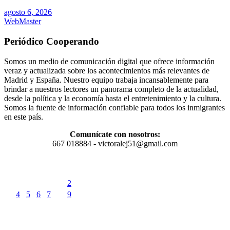
agosto 6, 2026
WebMaster
Periódico Cooperando
Somos un medio de comunicación digital que ofrece información
veraz y actualizada sobre los acontecimientos más relevantes de
Madrid y España. Nuestro equipo trabaja incansablemente para
brindar a nuestros lectores un panorama completo de la actualidad,
desde la política y la economía hasta el entretenimiento y la cultura.
Somos la fuente de información confiable para todos los inmigrantes
en este país.
Comunícate con nosotros:
667 018884 - victoralej51@gmail.com
agosto 2026
L
M
X
J
V
S
D
1
2
3
4
5
6
7
8
9
10
11
12
13
14
15
16
17
18
19
20
21
22
23
24
25
26
27
28
29
30