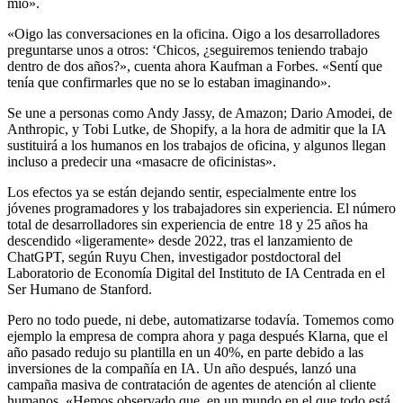
mío».
«Oigo las conversaciones en la oficina. Oigo a los desarrolladores
preguntarse unos a otros: ‘Chicos, ¿seguiremos teniendo trabajo
dentro de dos años?», cuenta ahora Kaufman a Forbes. «Sentí que
tenía que confirmarles que no se lo estaban imaginando».
Se une a personas como Andy Jassy, de Amazon; Dario Amodei, de
Anthropic, y Tobi Lutke, de Shopify, a la hora de admitir que la IA
sustituirá a los humanos en los trabajos de oficina, y algunos llegan
incluso a predecir una «masacre de oficinistas».
Los efectos ya se están dejando sentir, especialmente entre los
jóvenes programadores y los trabajadores sin experiencia. El número
total de desarrolladores sin experiencia de entre 18 y 25 años ha
descendido «ligeramente» desde 2022, tras el lanzamiento de
ChatGPT, según Ruyu Chen, investigador postdoctoral del
Laboratorio de Economía Digital del Instituto de IA Centrada en el
Ser Humano de Stanford.
Pero no todo puede, ni debe, automatizarse todavía. Tomemos como
ejemplo la empresa de compra ahora y paga después Klarna, que el
año pasado redujo su plantilla en un 40%, en parte debido a las
inversiones de la compañía en IA. Un año después, lanzó una
campaña masiva de contratación de agentes de atención al cliente
humanos. «Hemos observado que, en un mundo en el que todo está