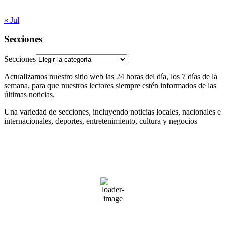
31
« Jul
Secciones
Secciones
Actualizamos nuestro sitio web las 24 horas del día, los 7 días de la
semana, para que nuestros lectores siempre estén informados de las
últimas noticias.
Una variedad de secciones, incluyendo noticias locales, nacionales e
internacionales, deportes, entretenimiento, cultura y negocios
Madrid, ES
4:47 am,
Ago 9, 2026
28
°C
cielo claro
33 %
1013 mb
20 Km/h