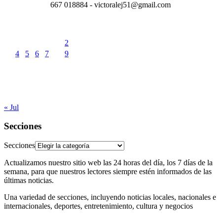
667 018884 - victoralej51@gmail.com
agosto 2026
L
M
X
J
V
S
D
1
2
3
4
5
6
7
8
9
10
11
12
13
14
15
16
17
18
19
20
21
22
23
24
25
26
27
28
29
30
31
« Jul
Secciones
Secciones
Actualizamos nuestro sitio web las 24 horas del día, los 7 días de la
semana, para que nuestros lectores siempre estén informados de las
últimas noticias.
Una variedad de secciones, incluyendo noticias locales, nacionales e
internacionales, deportes, entretenimiento, cultura y negocios