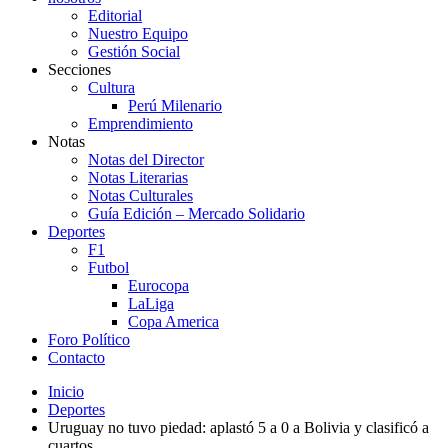
Editorial
Nuestro Equipo
Gestión Social
Secciones
Cultura
Perú Milenario
Emprendimiento
Notas
Notas del Director
Notas Literarias
Notas Culturales
Guía Edición – Mercado Solidario
Deportes
F1
Futbol
Eurocopa
LaLiga
Copa America
Foro Político
Contacto
Inicio
Deportes
Uruguay no tuvo piedad: aplastó 5 a 0 a Bolivia y clasificó a
cuartos