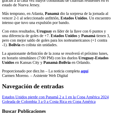
gracias a la cada vez mayor comunidad de charrúas residentes en el
estado de Nueva Jersey.
Más temprano, en Atlanta,
Panamá
dio la sorpresa de la jornada al
vencer 2-1 al seleccionado anfitrión,
Estados Unidos
. Un encuentro
intenso que tuvo una expulsión por bando.
Con estos resultados,
Uruguay
es líder de la llave con 6 puntos y
una diferencia de goles de +7.
Estados Unidos
y
Panamá
tienen 3,
pero con mejor saldo de goles para los norteamericanos (+1 contra
-1).
Bolivia
es colista sin unidades.
La apasionante definición de la zona se resolverá el próximo lunes,
en horario simultáneo (7:00 PM) con los duelos
Uruguay-Estados
Unidos
en Kansas City y
Panamá-Bolivia
en Orlando.
Proporcionado por diez.hn – La noticia completa
aquí
Carmen Moreno. – Asistente Web Digital
Navegación de entradas
Estados Unidos pierde con Panamá 2 a 1 en la Copa América 2024
Goleada de Colombia 3 a 0 a Costa Rica en Copa América
Buscar Publicaciones