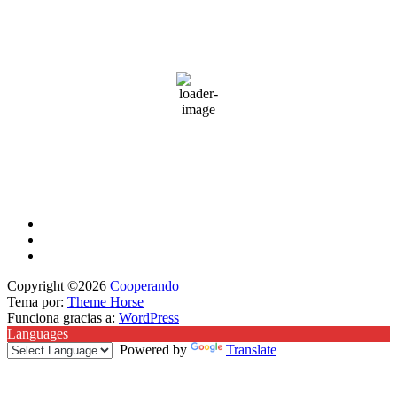
Madrid, ES
4:13 am,
Ago 9, 2026
28
°C
cielo claro
33 %
1013 mb
20 Km/h
Weather from OpenWeatherMap
Copyright ©2026
Cooperando
Tema por:
Theme Horse
Funciona gracias a:
WordPress
Languages
Powered by
Translate